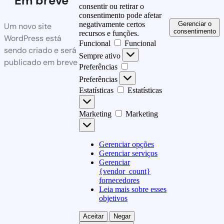
Em breve
consentir ou retirar o
consentimento pode afetar
Gerenciar o
negativamente certos
Um novo site
consentimento
recursos e funções.
WordPress está
Funcional
Funcional
sendo criado e será
Sempre ativo
publicado em breve
Preferências
Preferências
Estatísticas
Estatísticas
Marketing
Marketing
Gerenciar opções
Gerenciar serviços
Gerenciar
{vendor_count}
fornecedores
Leia mais sobre esses
objetivos
Aceitar
Negar